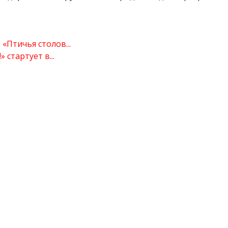
«Птичья столов...
стартует в...