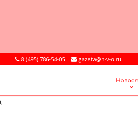
8 (495) 786-54-05
gazeta@n-v-o.ru
Новос