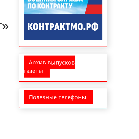
т»
Архив выпусков
газеты
Полезные телефоны