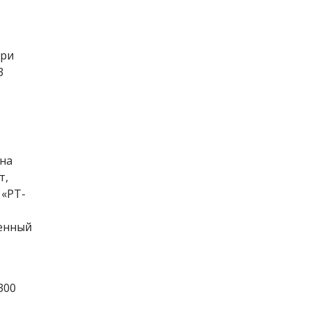
ари
3
 на
т,
 «РТ-
ченный
300