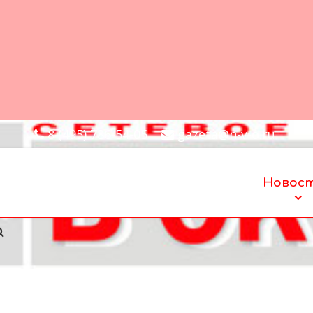
8 (495) 786-54-05
gazeta@n-v-o.ru
Новос