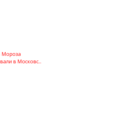
а Мороза
али в Московс...