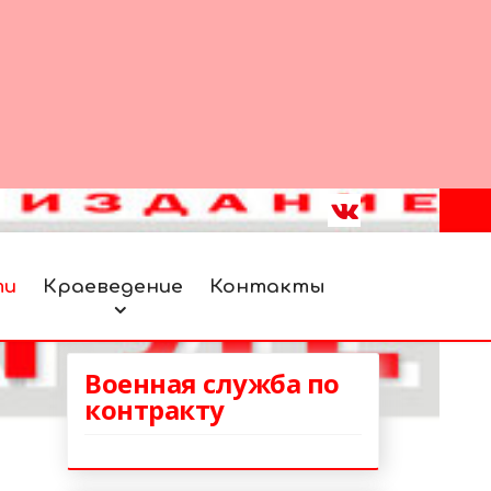
ти
Краеведение
Контакты
Военная служба по
контракту