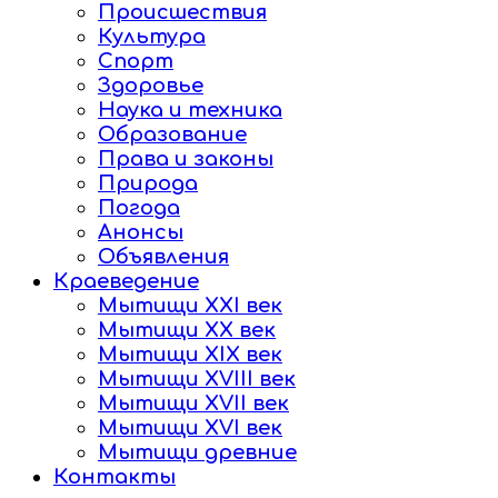
Происшествия
Культура
Спорт
Здоровье
Наука и техника
Образование
Права и законы
Природа
Погода
Анонсы
Объявления
Краеведение
Мытищи XXI век
Мытищи XX век
Мытищи XIX век
Мытищи XVIII век
Мытищи XVII век
Мытищи XVI век
Мытищи древние
Контакты