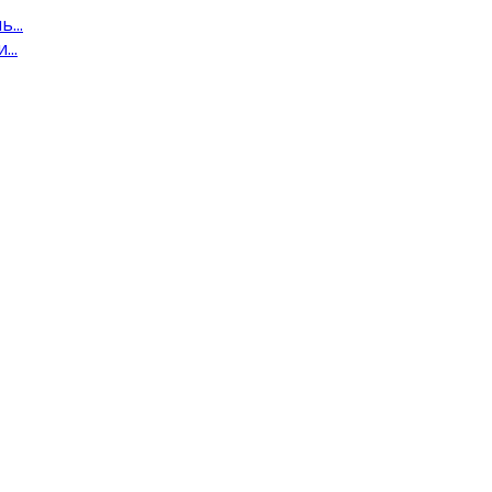
...
..