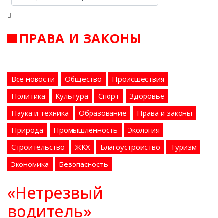
ПРАВА И ЗАКОНЫ
Все новости
Общество
Происшествия
Политика
Культура
Спорт
Здоровье
Наука и техника
Образование
Права и законы
Природа
Промышленность
Экология
Строительство
ЖКХ
Благоустройство
Туризм
Экономика
Безопасность
«Нетрезвый
водитель»