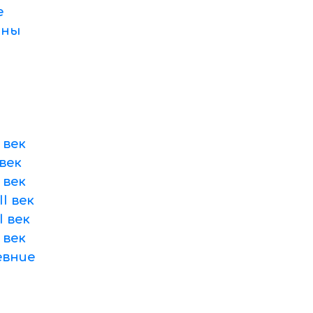
е
оны
 век
век
 век
I век
 век
 век
вние