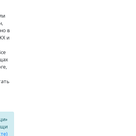
ыли
ч,
но в
КХ и
Все
щах
ге,
тать
щи»
ищи
те)