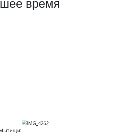
йшее время
а Мытищи: