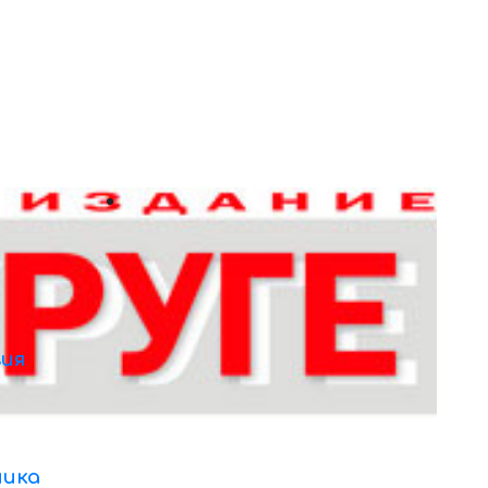
ия
ника