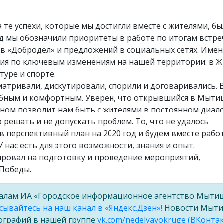
 те успехи, которые мы достигли вместе с жителями, б
д мы обозначили приоритеты в работе по итогам встре
 «Добродел» и предложений в социальных сетях. Имен
ия по ключевым изменениям на нашей территории: в Ж
туре и спорте.
тривали, дискутировали, спорили и договаривались. 
удобным и комфортным. Уверен, что открывшийся в Мыти
ом позволит нам быть с жителями в постоянном диало
 решать и не допускать проблем. То, что не удалось
в перспективный план на 2020 год и будем вместе рабо
 нас есть для этого возможности, знания и опыт.
ровал на подготовку и проведение мероприятий,
Победы.
алам ИА «Городское информационное агентство Мыти
ывайтесь на наш канал в «Яндекс.Дзен»!
Новости Мыт
ографий в нашей группе
vk.com/nedelyavokruge (ВКонтак