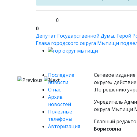
0
0
Депутат Государственной Думы, Герой Рос
Глава городского округа Мытищи подвел 
Последние
Сетевое издание 
новости
округе» действие
О нас
.По решению учр
Архив
Учредитель Адми
новостей
округа Мытищи М
Полезные
телефоны
Главный редакто
Авторизация
Борисовна