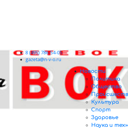
8 (495) 786-54-05
gazeta@n-v-o.ru
Новости
Политика
Общество
Происшеств
Культура
Спорт
Здоровье
Наука и тех