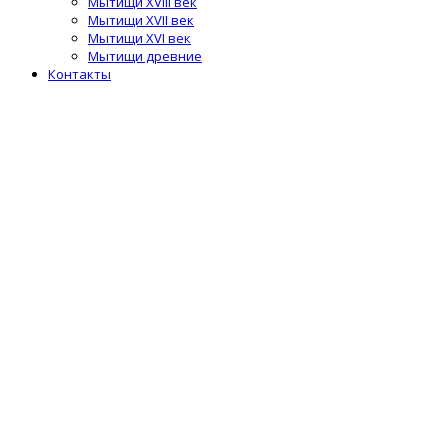
Мытищи XVIII век
Мытищи XVII век
Мытищи XVI век
Мытищи древние
Контакты