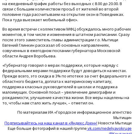
на ежедневный график работы без выходных с 8.00 до 20.00. В
связи с большим количеством просьб от жителей во второй
половине года рассчитываем на открытие окон в Поведниках.
Пока туда выезжает мобильный офис».
Во время встречи с коллективом МФЦ обсуждалось много рабочих
моментов, в том числе и изменения в штатном расписании. Сразу
после этого заместитель главы администрации г.о. Мытищи
Евгений Глинкин рассказал об основных направлениях,
озвученных в ежегодном послании губернатора Московской
области Андрея Воробьева.
«Губернатор говорил о мерах поддержки, которые наряду с
федеральными мерами поддержки будут доводиться на местах.
Прежде всего, это скидка в 3% по ипотеке за счет федерального и
областного бюджета, доплата к материнскому капиталу,
поддержка классных руководителей в школах и поддержка
малоимущих. Основной посыл – увеличение демографии и
рождаемости, улучшение качества жизни. Все меры нацелены на
то, чтобы нам стало жить лучше», – отметил он.
По материалам ИА «Городское информационное агентство
Мытищи»
Подписывайтесь на наш канал в «Яндекс.Дзен»!
Новости Мытищи
Еще больше фотографий в нашей группе
vk.com/nedelyavokruge
(ВКонтакте)