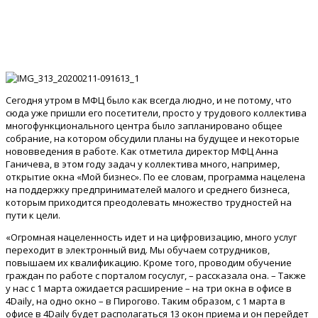
Сегодня утром в МФЦ было как всегда людно, и не потому, что
сюда уже пришли его посетители, просто у трудового коллектива
многофункционального центра было запланировано общее
собрание, на котором обсудили планы на будущее и некоторые
нововведения в работе. Как отметила директор МФЦ Анна
Ганичева, в этом году задач у коллектива много, например,
открытие окна «Мой бизнес». По ее словам, программа нацелена
на поддержку предпринимателей малого и среднего бизнеса,
которым приходится преодолевать множество трудностей на
пути к цели.
«Огромная нацеленность идет и на цифровизацию, много услуг
переходит в электронный вид. Мы обучаем сотрудников,
повышаем их квалификацию. Кроме того, проводим обучение
граждан по работе с порталом госуслуг, – рассказала она. – Также
у нас с 1 марта ожидается расширение – на три окна в офисе в
4Daily, на одно окно – в Пирогово. Таким образом, с 1 марта в
офисе в 4Daily будет располагаться 13 окон приема и он перейдет