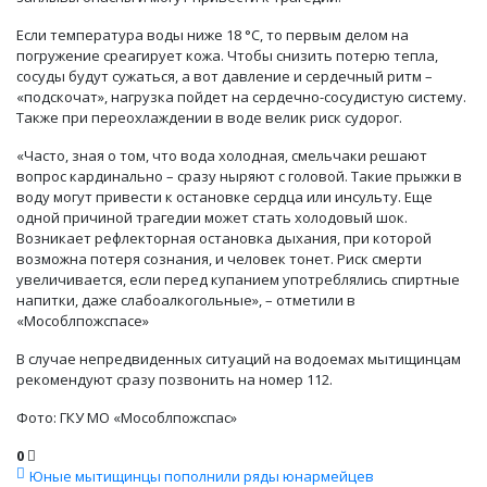
Если температура воды ниже 18 °C, то первым делом на
погружение среагирует кожа. Чтобы снизить потерю тепла,
сосуды будут сужаться, а вот давление и сердечный ритм –
«подскочат», нагрузка пойдет на сердечно-сосудистую систему.
Также при переохлаждении в воде велик риск судорог.
«Часто, зная о том, что вода холодная, смельчаки решают
вопрос кардинально – сразу ныряют с головой. Такие прыжки в
воду могут привести к остановке сердца или инсульту. Еще
одной причиной трагедии может стать холодовый шок.
Возникает рефлекторная остановка дыхания, при которой
возможна потеря сознания, и человек тонет. Риск смерти
увеличивается, если перед купанием употреблялись спиртные
напитки, даже слабоалкогольные», – отметили в
«Мособлпожспасе»
В случае непредвиденных ситуаций на водоемах мытищинцам
рекомендуют сразу позвонить на номер 112.
Фото: ГКУ МО «Мособлпожспас»
0
Юные мытищинцы пополнили ряды юнармейцев