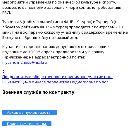
мероприятий управления по физической культуре и спорту,
возможно выполнение разрядных норм согласно требованиям
ЕВСК.
Турниры А (с обсчетом рейтинга ФШР – 9 туров) и Турнир В (с
обсчетом рейтинга ФШР – 9 туров) проводятся с контролем – 10
минут на всю партию каждому участнику с задержкой времени на
5 секунд по Бронштейну на каждый ход.
К участию в соревнованиях допускаются все желающие,
подавшие до 18.00 5 апреля предварительную заявку
(Приложение) на адрес электронной почты:
mytishchi_chess@mail.ru
.
0
Представители общественности принимают участие в ж...
ВК «Мытищи» в финале первенства Подмосковья по вол...
Военная служба по контракту
Архив выпусков газеты
Полезные телефоны