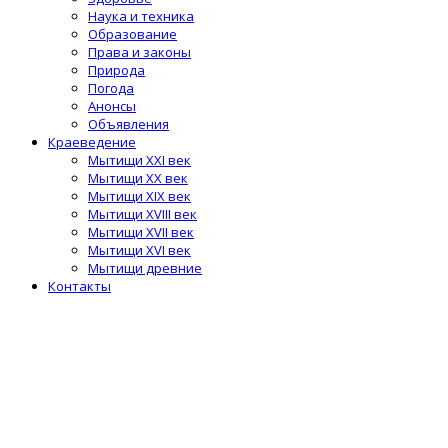
Наука и техника
Образование
Права и законы
Природа
Погода
Анонсы
Объявления
Краеведение
Мытищи XXI век
Мытищи XX век
Мытищи XIX век
Мытищи XVIII век
Мытищи XVII век
Мытищи XVI век
Мытищи древние
Контакты