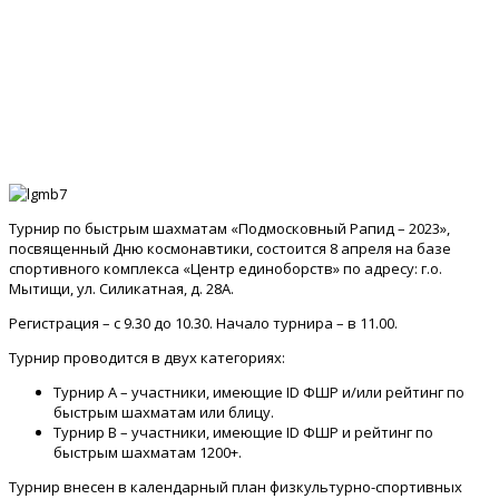
Турнир по быстрым шахматам «Подмосковный Рапид – 2023»,
посвященный Дню космонавтики, состоится 8 апреля на базе
спортивного комплекса «Центр единоборств» по адресу: г.о.
Мытищи, ул. Силикатная, д. 28А.
Регистрация – с 9.30 до 10.30. Начало турнира – в 11.00.
Турнир проводится в двух категориях:
Турнир А – участники, имеющие ID ФШР и/или рейтинг по
быстрым шахматам или блицу.
Турнир В – участники, имеющие ID ФШР и рейтинг по
быстрым шахматам 1200+.
Турнир внесен в календарный план физкультурно-спортивных