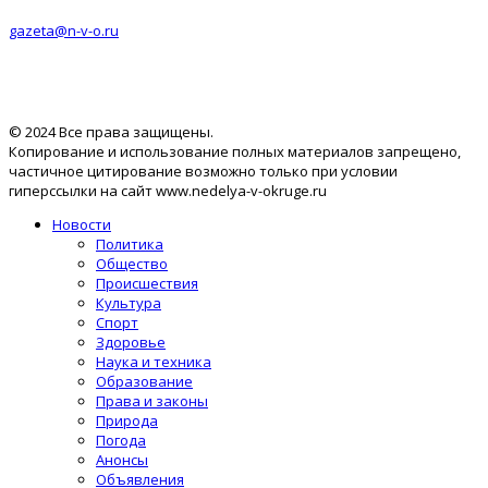
gazeta@n-v-o.ru
© 2024 Все права защищены.
Копирование и использование полных материалов запрещено,
частичное цитирование возможно только при условии
гиперссылки на сайт www.nedelya-v-okruge.ru
Новости
Политика
Общество
Происшествия
Культура
Спорт
Здоровье
Наука и техника
Образование
Права и законы
Природа
Погода
Анонсы
Объявления