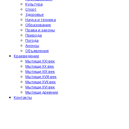
Культура
Спорт
Здоровье
Наука и техника
Образование
Права и законы
Природа
Погода
Анонсы
Объявления
Краеведение
Мытищи XXI век
Мытищи XX век
Мытищи XIX век
Мытищи XVIII век
Мытищи XVII век
Мытищи XVI век
Мытищи древние
Контакты