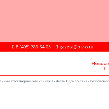
8 (495) 786-54-05
gazeta@n-v-o.ru
Новос
ьный этап творческого конкурса «Детям Подмосковья – безопасну