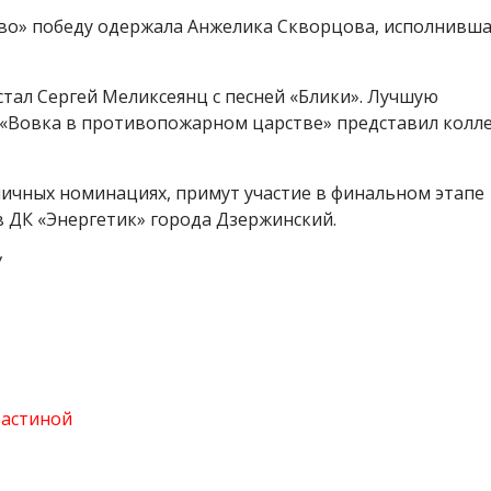
тво» победу одержала Анжелика Скворцова, исполнивш
тал Сергей Меликсеянц с песней «Блики». Лучшую
«Вовка в противопожарном царстве» представил колл
личных номинациях, примут участие в финальном этапе
 в ДК «Энергетик» города Дзержинский.
У
Настиной