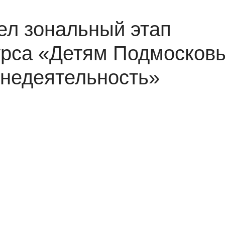
л зональный этап
урса «Детям Подмосков
знедеятельность»