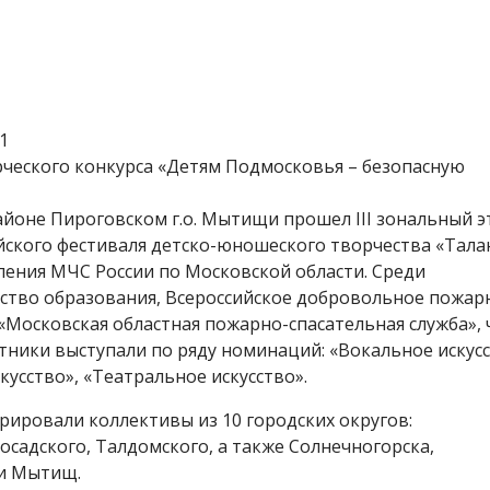
ческого конкурса «Детям Подмосковья – безопасную
айоне Пироговском г.о. Мытищи прошел III зональный э
ийского фестиваля детско-юношеского творчества «Тала
ления МЧС России по Московской области. Среди
ство образования, Всероссийское добровольное пожар
«Московская областная пожарно-спасательная служба», 
тники выступали по ряду номинаций: «Вокальное искусс
кусство», «Театральное искусство».
ировали коллективы из 10 городских округов:
садского, Талдомского, а также Солнечногорска,
 и Мытищ.