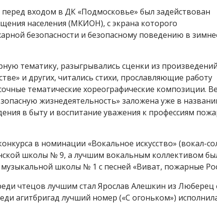
и перед входом в ДК «Подмосковье» был задействован
ения населения (МКИОН), с экрана которого
арной безопасности и безопасному поведению в зимне
рную тематику, разыгрывались сценки из произведени
тве» и других, читались стихи, прославляющие работу
асочные тематические хореографические композиции. В
езопасную жизнедеятельность» заложена уже в названии
дения в быту и воспитание уважения к профессиям пож
 конкурса в номинации «Вокальное искусство» (вокал-со
нской школы № 9, а лучшим вокальным коллективом бы
музыкальной школы № 1 с песней «Виват, пожарные Рос
реди чтецов лучшим стал Ярослав Алешкин из Люберец 
еди агитбригад лучший номер («С огоньком») исполнил