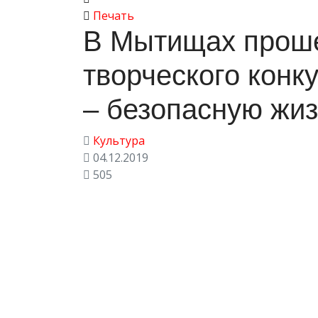
Печать
В Мытищах проше
творческого конк
– безопасную жи
Культура
04.12.2019
505