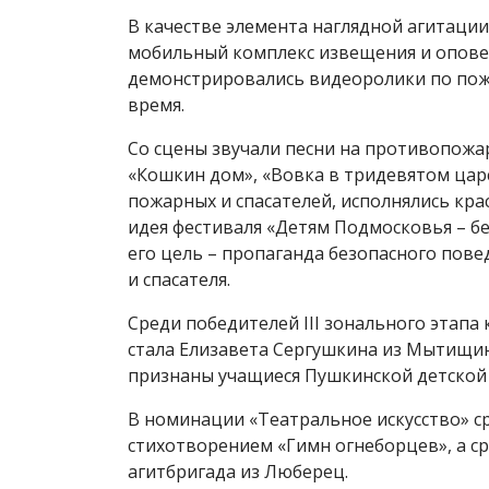
В качестве элемента наглядной агитаци
мобильный комплекс извещения и оповещ
демонстрировались видеоролики по пож
время.
Со сцены звучали песни на противопожа
«Кошкин дом», «Вовка в тридевятом царс
пожарных и спасателей, исполнялись кр
идея фестиваля «Детям Подмосковья – б
его цель – пропаганда безопасного пове
и спасателя.
Среди победителей III зонального этапа
стала Елизавета Сергушкина из Мытищи
признаны учащиеся Пушкинской детской 
В номинации «Театральное искусство» с
стихотворением «Гимн огнеборцев», а ср
агитбригада из Люберец.