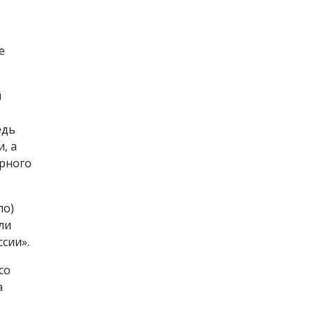
е
й
едь
, а
арного
ло)
ли
сии».
со
а