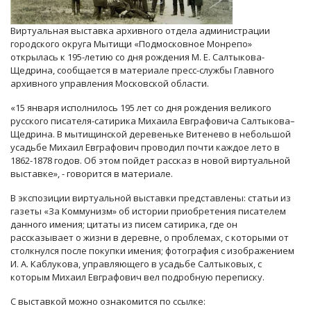
Виртуальная выставка архивного отдела администрации
городского округа Мытищи «Подмосковное Монрепо»
открылась к 195-летию со дня рождения М. Е. Салтыкова-
Щедрина, сообщается в материале пресс-службы Главного
архивного управления Московской области.
«15 января исполнилось 195 лет со дня рождения великого
русского писателя-сатирика Михаила Евграфовича Салтыкова–
Щедрина. В мытищинской деревеньке Витенево в небольшой
усадьбе Михаил Евграфович проводил почти каждое лето в
1862-1878 годов. Об этом пойдет рассказ в новой виртуальной
выставке», - говорится в материале.
В экспозиции виртуальной выставки представлены: статьи из
газеты «За Коммунизм» об истории приобретения писателем
данного имения; цитаты из писем сатирика, где он
рассказывает о жизни в деревне, о проблемах, с которыми от
столкнулся после покупки имения; фотография с изображением
И. А. Каблукова, управляющего в усадьбе Салтыковых, с
которым Михаил Евграфович вел подробную переписку.
С выставкой можно ознакомится по ссылке: